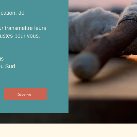
ication, de
r transmettre leurs
justes pour vous.
us
ou Sud
Réserver