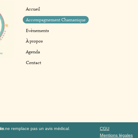
Menu
Contact
La Chamanerie
Accueil
63 rue Join La
Accompagnement Chamanique
76230 Bois‑Gui
Evènements
normandiecha
06 77 32 07 81
À propos
Agenda
Contact
és.
ite ne remplace pas un avis médical.
CGU
Mentions légales