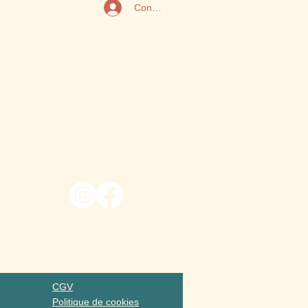
Connexion
 du Nord
mbert
llaume (Rouen)
manisme@gmail.com
Nous suivre
CGV
Politique de cookies