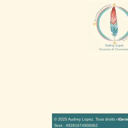
© 2025 Audrey Lopez. Tous droits réserv
Ce s
Siret : 49281674900062